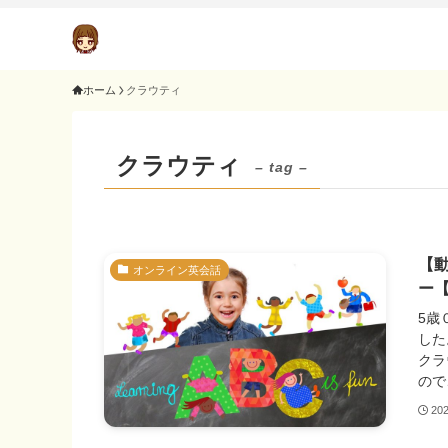
ホーム
クラウティ
クラウティ
– tag –
【
オンライン英会話
ー
5歳
した
クラ
ので
20