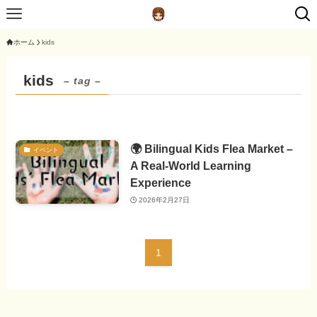
ホーム
kids
kids
– tag –
🌍 Bilingual Kids Flea Market –
イベント
A Real-World Learning
Experience
2026年2月27日
1