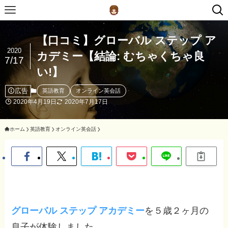
【口コミ】グローバル ステップ ア
2020
カデミー【結論: むちゃくちゃ良
7/17
い!】
広告
英語教育
オンライン英会話
2020年4月19日
2020年7月17日
ホーム
英語教育
オンライン英会話
グローバル ステップ アカデミー
を５歳２ヶ月の
息子が体験しました。