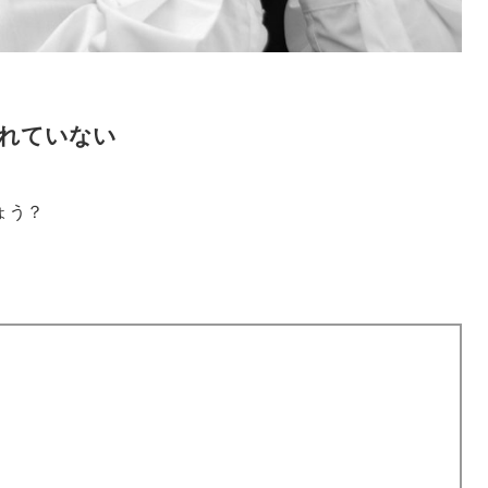
れていない
ょう？
）